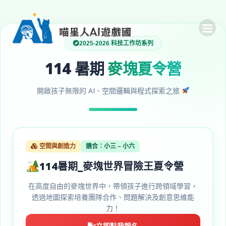
Skip
to
content
2025-2026 科技工作坊系列
114 暑期
麥塊夏令營
開啟孩子無限的 AI、空間邏輯與程式探索之旅
空間與創造力
適合：小三 – 小六
114暑期_麥塊世界冒險王夏令營
在高度自由的麥塊世界中，帶領孩子進行跨領域學習，
透過地圖探索培養團隊合作、問題解決及創意思維能
力！
立即點我報名