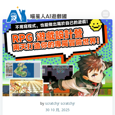
Skip
to
content
by
scratchjr scratchjr
30 10 月, 2025