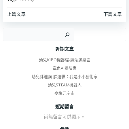
Post
Post
上篇文章
下篇文章
navigation
navigation
搜
近期文章
幼兒KIBO機器貓-魔法遊樂園
章魚AI探險家
幼兒胖達貓-胖達貓：我是小小藝術家
幼兒STEAM機器人
麥塊元宇宙
近期留言
尚無留言可供顯示。