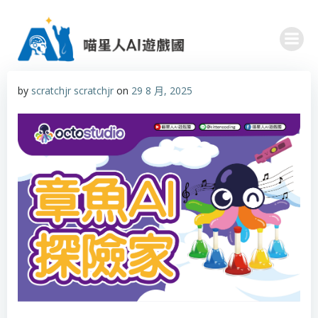
Skip
to
content
by
scratchjr scratchjr
on
29 8 月, 2025