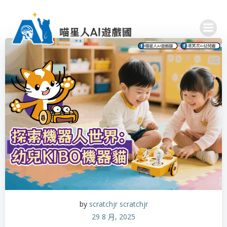
Skip
to
content
by
scratchjr scratchjr
29 8 月, 2025