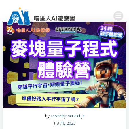
Skip
to
content
by
scratchjr scratchjr
1 3 月, 2025