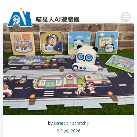
Skip
to
content
by
scratchjr scratchjr
2 3 月, 2026