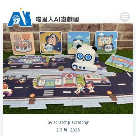
Skip
to
content
by
scratchjr scratchjr
2 3 月, 2026