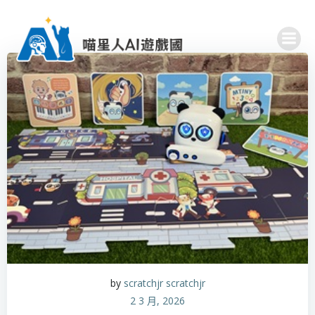
Skip
to
content
by
scratchjr scratchjr
2 3 月, 2026